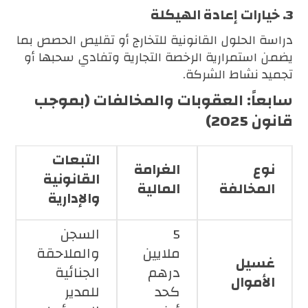
3. خيارات إعادة الهيكلة
دراسة الحلول القانونية للتخارج أو تقليص الحصص بما
يضمن استمرارية الرخصة التجارية وتفادي سحبها أو
تجميد نشاط الشركة.
سابعاً: العقوبات والمخالفات (بموجب
قانون 2025)
التبعات
نوع
الغرامة
القانونية
المخالفة
المالية
والإدارية
5
السجن
ملايين
والملاحقة
غسيل
درهم
الجنائية
الأموال
كحد
للمدير