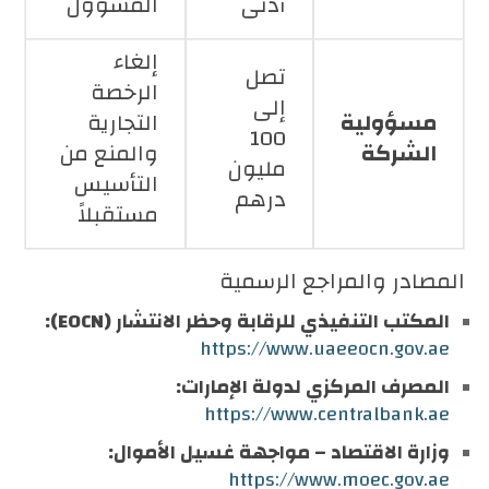
أدنى
المسؤول
إلغاء
تصل
الرخصة
إلى
مسؤولية
التجارية
100
الشركة
والمنع من
مليون
التأسيس
درهم
مستقبلاً
المصادر والمراجع الرسمية
المكتب التنفيذي للرقابة وحظر الانتشار (EOCN):
https://www.uaeeocn.gov.ae
المصرف المركزي لدولة الإمارات:
https://www.centralbank.ae
وزارة الاقتصاد – مواجهة غسيل الأموال:
https://www.moec.gov.ae