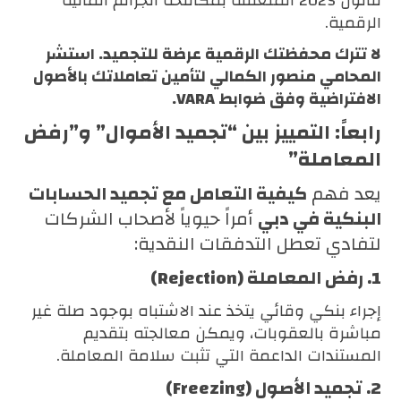
قانون 2025 المتعلقة بمكافحة الجرائم المالية
الرقمية.
لا تترك محفظتك الرقمية عرضة للتجميد.
استشر
المحامي منصور الكمالي لتأمين تعاملاتك بالأصول
الافتراضية وفق ضوابط VARA.
رابعاً: التمييز بين “تجميد الأموال” و”رفض
المعاملة”
يعد فهم
كيفية التعامل مع تجميد الحسابات
البنكية في دبي
أمراً حيوياً لأصحاب الشركات
لتفادي تعطل التدفقات النقدية:
1. رفض المعاملة (Rejection)
إجراء بنكي وقائي يتخذ عند الاشتباه بوجود صلة غير
مباشرة بالعقوبات، ويمكن معالجته بتقديم
المستندات الداعمة التي تثبت سلامة المعاملة.
2. تجميد الأصول (Freezing)