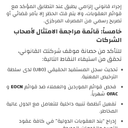
إجراء قانوني إلزامي يطبق عند التطابق المؤكد مع
قوائم العقوبات، ولا يتم فك الحظر إلا بأمر قضائي أو
تصريح رسمي من المصرف المركزي.
خامساً: قائمة مراجعة الامتثال لأصحاب
الشركات
للتأكد من حصانة موقف شركتك القانوني،
تحقق من استيفاء النقاط التالية:
تحديث سجل المستفيد الحقيقي (UBO) لدى سلطة
الترخيص المعنية.
فحص قوائم الموردين والعملاء ضد قوائم
EOCN
و
OFAC
شهرياً.
تفعيل أنظمة تنبيه داخلية للتعامل مع الدول عالية
المخاطر.
إدراج “بند العقوبات الدولية” في كافة عقود