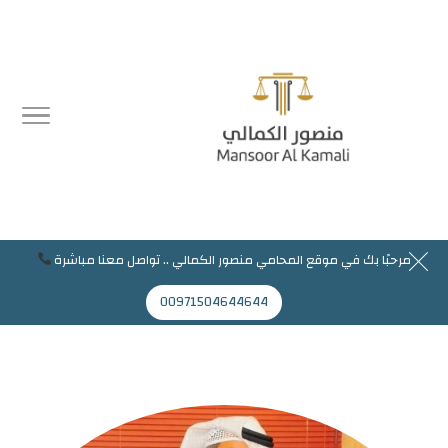
مرحبًا بك في موقع المحامي منصور الكمالي .. تواصل معنا مباشرة
مرحبا بك في موقع المحامي منصور الكمالي
00971504644644
Mansoor@jaflaws.com
00971504644644