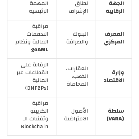
الجهة
نطاق
المهمة
الرقابية
الإشراف
الرئيسية
مراقبة
المصرف
البنوك
التدفقات
المركزي
والصرافة
المالية ونظام
goAML
الرقابة على
العقارات،
وزارة
القطاعات غير
الذهب،
الاقتصاد
المالية
المحاماة
(DNFBPs)
مراقبة
سلطة
الأصول
الكريبتو
(VARA)
الافتراضية
وتقنيات الـ
Blockchain