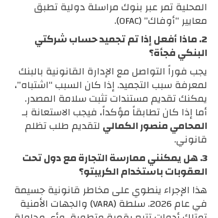
المحلية تمر عبر بنوك مراسلة دولية تطبق
معايير “أوفاك” (OFAC).
2. ماذا أفعل إذا تم تجميد حساب شركتي
البنكي فجأة؟
يجب فوراً التواصل مع الإدارة القانونية بالبنك
لمعرفة سبب التجميد. إذا كان السبب “اشتباه”،
يمكنك تقديم مستندات تثبت سلامة المصدر.
أما إذا كان تطابقاً مؤكداً، فيجب الاستعانة بـ
المحامي منصور الكمالي
لتقديم طلب تظلم
قانوني.
3. هل يمكنني ممارسة التجارة مع دول تحت
العقوبات باستخدام الكريبتو؟
هذا الإجراء ينطوي على مخاطر قانونية جسيمة
في عام 2026. سلطة (VARA) والجهات الأمنية
تمتلك أدوات تتبع رقمية متطورة، وأي محاولة