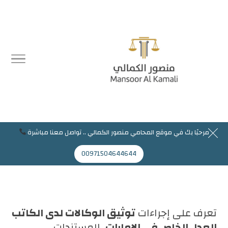
مرحبًا بك في موقع المحامي منصور الكمالي .. تواصل معنا مباشرة
مرحبا بك في موقع المحامي منصور الكمالي
00971504644644
Mansoor@jaflaws.com
00971504644644
تعرف على إجراءات
توثيق الوكالات لدى الكاتب
العدل الخاص في الإمارات
، المستندات