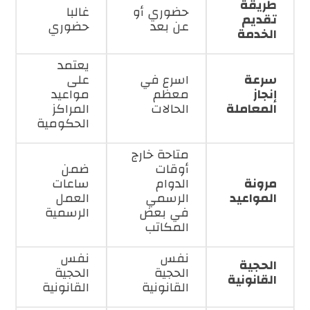
طريقة
حضوري أو
غالبا
تقديم
عن بعد
حضوري
الخدمة
يعتمد
سرعة
اسرع في
على
إنجاز
معظم
مواعيد
المعاملة
الحالات
المراكز
الحكومية
متاحة خارج
أوقات
ضمن
مرونة
الدوام
ساعات
المواعيد
الرسمي
العمل
في بعض
الرسمية
المكاتب
نفس
نفس
الحجية
الحجية
الحجية
القانونية
القانونية
القانونية