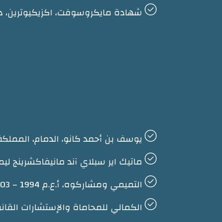
شهادة مايكروسوفت، اكزيكيوترين، دبي – 
يوسف بن أحمد كانو، الدمام، المملكة العربية السع
ماتيك اير سبلاي آند مانيفاكشرينج ليمتد، كونكورد، اونتاريو، كندا
التميمي ومشاركوه، أ.ع.م 1994 – 2003 – مساعد محاسب
الكمالي للمحاماة والإستشارات القانونية، 2003 حتى تاريخه – مدي