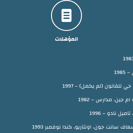

المؤهلات
198
للقانون (لم يكمل) – 1997
 جين، مدارس – 1982
يل نادو – 1996
ف سانت جون، اونتاريو، كندا نوفمبر 1993