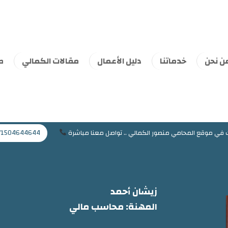
ن نحن
خدماتنا
دليل الأعمال
مقالات الكمالي
ط
Mansoor@jaflaws.com
009715046
ك في موقع المحامي منصور الكمالي .. تواصل معنا مباشرة
71504644644
زيشان أحمد
المهنة: محاسب مالي