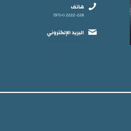

هاتف
2222-228 (+971)

البريد الإلكتروني
zeeshan@alkamali.ae