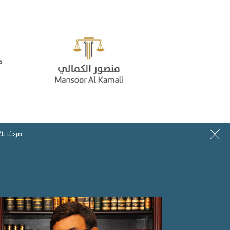
م
مرحبا بك في موقع المحامي منصور الكمالي
44644
مرحبًا ب