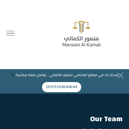
مرحبًا بك في موقع المحامي منصور الكمالي .. تواصل معنا مباشرة
مرحبا بك في موقع المحامي منصور الكمالي
00971504644644
Mansoor@jaflaws.com
00971504644644
Our Team