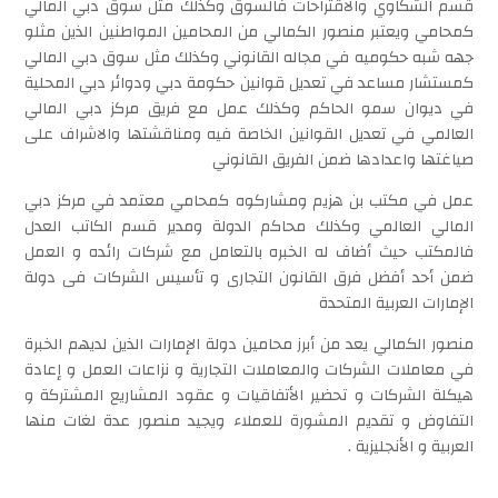
قسم الشكاوي والاقتراحات فالسوق وكذلك مثل سوق دبي المالي
كمحامي ويعتبر منصور الكمالي من المحامين المواطنين الذين مثلو
جهه شبه حكوميه في مجاله القانوني وكذلك مثل سوق دبي المالي
كمستشار مساعد في تعديل قوانين حكومة دبي ودوائر دبي المحلية
في ديوان سمو الحاكم وكذلك عمل مع فريق مركز دبي المالي
العالمي في تعديل القوانين الخاصة فيه ومناقشتها والاشراف على
صياغتها واعدادها ضمن الفريق القانوني
عمل في مكتب بن هزيم ومشاركوه كمحامي معتمد في مركز دبي
المالي العالمي وكذلك محاكم الدولة ومدير قسم الكاتب العدل
فالمكتب حيث أضاف له الخبره بالتعامل مع شركات رائده و العمل
ضمن أحد أفضل فرق القانون التجارى و تأسيس الشركات فى دولة
الإمارات العربية المتحدة
منصور الكمالي يعد من أبرز محامين دولة الإمارات الذين لديهم الخبرة
في معاملات الشركات والمعاملات التجارية و نزاعات العمل و إعادة
هيكلة الشركات و تحضير الأتفاقيات و عقود المشاريع المشتركة و
التفاوض و تقديم المشورة للعملاء ويجيد منصور عدة لغات منها
العربية و الأنجليزية .