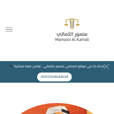
مرحبًا بك في موقع المحامي منصور الكمالي .. تواصل معنا مباشرة
مرحبا بك في موقع المحامي منصور الكمالي
00971504644644
Mansoor@jaflaws.com
00971504644644