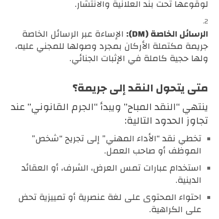
لوقوعها تحت بند العلانية والانتشار.
الرسائل الخاصة (DM):
الإساءة عبر الرسائل الخاصة
جريمة مكتملة الأركان بمجرد وصولها للمجني عليه،
ولها حجية كاملة في الإثبات الجنائي.
متى يتحول النقد إلى جريمة؟
ينتهي “النقد المباح” ويبدأ “الجرم القانوني” عند
تجاوز الحدود التالية:
تخطي نقد “الأداء المهني” إلى تجريح “شخص”
الموظف أو صاحب العمل.
استخدام عبارات تمس العرض، الشرف، أو العقائد
الدينية.
احتواء المحتوى على لغة عنصرية أو تمييزية تحض
على الكراهية.