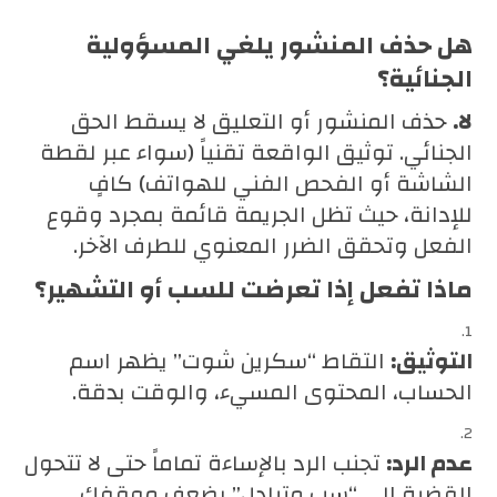
هل حذف المنشور يلغي المسؤولية
الجنائية؟
لا.
حذف المنشور أو التعليق لا يسقط الحق
الجنائي. توثيق الواقعة تقنياً (سواء عبر لقطة
الشاشة أو الفحص الفني للهواتف) كافٍ
للإدانة، حيث تظل الجريمة قائمة بمجرد وقوع
الفعل وتحقق الضرر المعنوي للطرف الآخر.
ماذا تفعل إذا تعرضت للسب أو التشهير؟
التوثيق:
التقاط “سكرين شوت” يظهر اسم
الحساب، المحتوى المسيء، والوقت بدقة.
عدم الرد:
تجنب الرد بالإساءة تماماً حتى لا تتحول
القضية إلى “سب متبادل” يضعف موقفك.