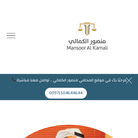
مرحبًا بك في موقع المحامي منصور الكمالي .. تواصل معنا مباشرة
مرحبا بك في موقع المحامي منصور الكمالي
00971504644644
Mansoor@jaflaws.com
00971504644644