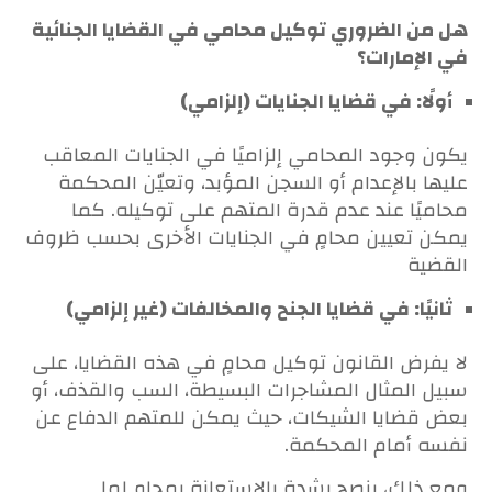
هل من الضروري توكيل محامي في القضايا الجنائية
في الإمارات؟
أولًا: في قضايا الجنايات (إلزامي)
يكون وجود المحامي إلزاميًا في الجنايات المعاقب
عليها بالإعدام أو السجن المؤبد، وتعيّن المحكمة
محاميًا عند عدم قدرة المتهم على توكيله. كما
يمكن تعيين محامٍ في الجنايات الأخرى بحسب ظروف
القضية
ثانيًا: في قضايا الجنح والمخالفات (غير إلزامي)
لا يفرض القانون توكيل محامٍ في هذه القضايا، على
سبيل المثال المشاجرات البسيطة، السب والقذف، أو
بعض قضايا الشيكات، حيث يمكن للمتهم الدفاع عن
نفسه أمام المحكمة.
ومع ذلك، ينصح بشدة بالاستعانة بمحامٍ لما