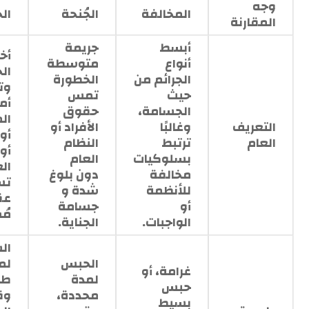
وجه
المخالفة
الجُنحة
الج
المقارنة
أبسط
جريمة
أخط
أنواع
متوسطة
الج
الجرائم من
الخطورة
وت
حيث
تمس
أم
الجسامة،
حقوق
ال
التعريف
وغالبًا
الأفراد أو
أو 
العام
ترتبط
النظام
أو 
بسلوكيات
العام
الع
مخالفة
دون بلوغ
تس
للأنظمة
شدة و
عق
أو
جسامة
مُ
الواجبات.
الجناية.
ال
الحبس
لم
غرامة، أو
لمدة
طو
حبس
محددة،
وق
بسيط