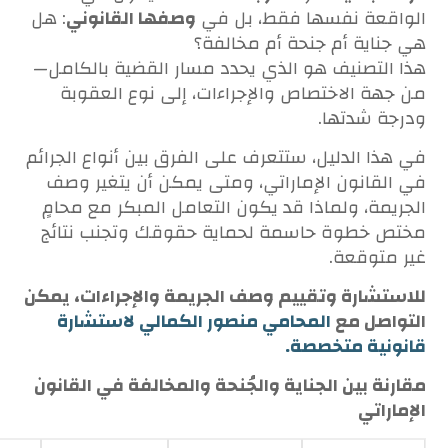
الواقعة نفسها فقط، بل في
وصفها القانوني
: هل
هي جناية أم جنحة أم مخالفة؟
هذا التصنيف هو الذي يحدد مسار القضية بالكامل—
من جهة الاختصاص والإجراءات، إلى نوع العقوبة
ودرجة شدتها.
في هذا الدليل، ستتعرف على الفرق بين أنواع الجرائم
في القانون الإماراتي، ومتى يمكن أن يتغير وصف
الجريمة، ولماذا قد يكون التعامل المبكر مع محامٍ
مختص خطوة حاسمة لحماية حقوقك وتجنب نتائج
غير متوقعة.
للاستشارة وتقييم وصف الجريمة والإجراءات، يمكن
التواصل مع
المحامي منصور الكمالي لاستشارة
قانونية متخصصة.
مقارنة بين الجناية والجُنحة والمخالفة في القانون
الإماراتي