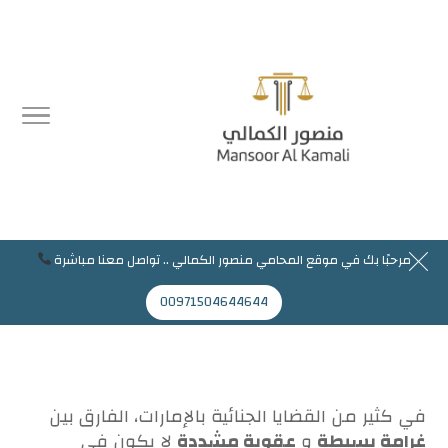
مرحبًا بك في موقع المحامي منصور الكمالي .. تواصل معنا مباشرة
مرحبا بك في موقع المحامي منصور الكمالي
00971504644644
Mansoor@jaflaws.com
00971504644644
في كثير من القضايا الجنائية بالإمارات، الفارق بين
غرامة بسيطة
و
عقوبة مشددة
لا يكون في