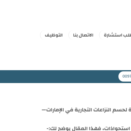
لب استشارة
الاتصال بنا
التوظيف
009
حسم النزاعات التجارية في الإمارات—
استحواذات، فهذا المقال يوضح لك:-