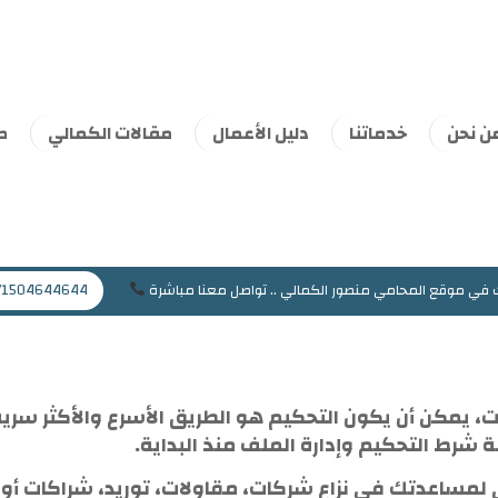
ن نحن
خدماتنا
دليل الأعمال
مقالات الكمالي
ط
Mansoor@jaflaws.com
009715046
ك في موقع المحامي منصور الكمالي .. تواصل معنا مباشرة
71504644644
مكن أن يكون التحكيم هو الطريق الأسرع والأكثر سرية ل
 شرط التحكيم وإدارة الملف منذ البداية.
لمساعدتك في نزاع شركات، مقاولات، توريد، شراكات أو 