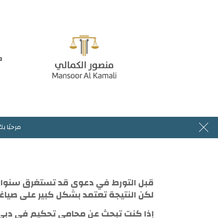
م
مرحبا بك في موقع المحامي منصور الكمالي
44644
مرحبًا ب
قبل التورط في دعوى قد تستغرق سنوات، ي
لكن النتيجة تعتمد بشكل كبير على صياغة
إذا كنت تبحث عن محامي تحكيم في دبي 