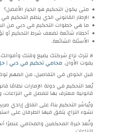
متى يكون التحكيم هو الخيار الأفضل؟
الإطار القانوني الذي ينظم التحكيم في ا
ما هي خطوات
التحكيم في دبي من الب
أخطاء شائعة تضعف شرط التحكيم أو تؤخر
الأسئلة الشائعة.
لا تترك نزاع شركتك يضيع وقتك وأموالك.
يفوت الأوان.
محامي تحكيم في دبي | حل ا
قبل الخوض في التفاصيل، من المهم توضيح
قانونية معترف بها للفصل في النزاعات، وت
ويُباشَر التحكيم بناءً على اتفاق إرادي ص
نشوء النزاع، يتفق فيها الطرفان على استب
وتُعد خبرة المحكمين والمحامي عنصرًا أسا
النزاعات