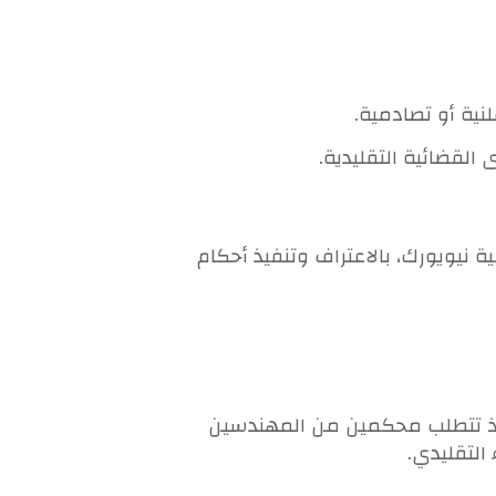
نية أو تصادمية.
القضائية التقليدية.
الدولة، حيث تلتزم أكثر من 160 دولة، بموجب اتفاقية نيويورك، بالاعتراف وتنفيذ أحكام
دة. إذ تتطلب محكمين من المهندسين